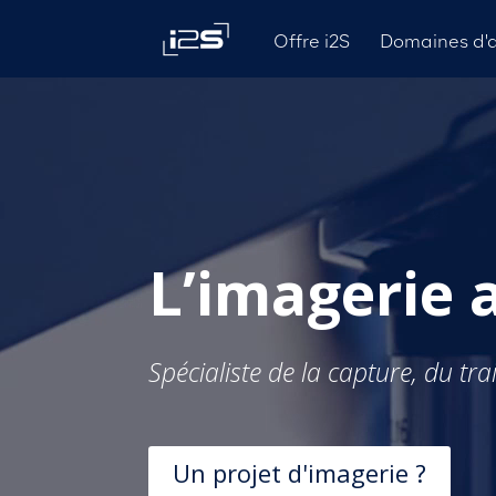
Domaines d'a
Offre i2S
Lecteur
vidéo
L’imagerie
Spécialiste de la capture, du tr
Un projet d'imagerie ?