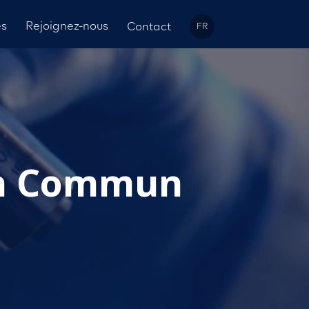
és
Rejoignez-nous
Contact
FR
ien Commun