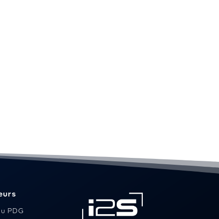
eurs
du PDG