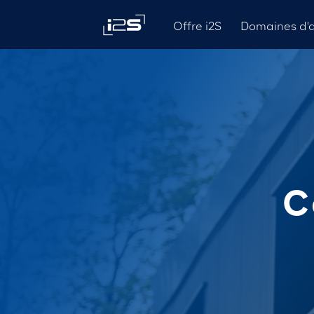
Domaines d'a
Offre i2S
C