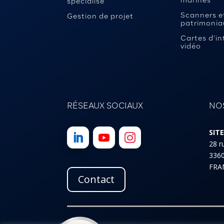
marines
spécialisé
Scanners et
Gestion de projet
patrimonia
Cartes d’in
vidéo
RÉSEAUX SOCIAUX
NOS
SIT
28 r
336
FRA
Contact