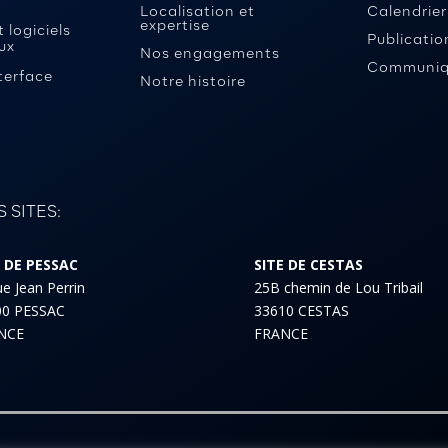
Localisation et
Calendrier
expertise
 logiciels
Publicatio
ux
Nos engagements
Communiq
terface
Notre histoire
 SITES:
E DE PESSAC
SITE DE CESTAS
ue Jean Perrin
25B chemin de Lou Tribail
00 PESSAC
33610 CESTAS
NCE
FRANCE