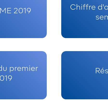
Chiffre d'
 PME 2019
sem
 du premier
Rés
2019