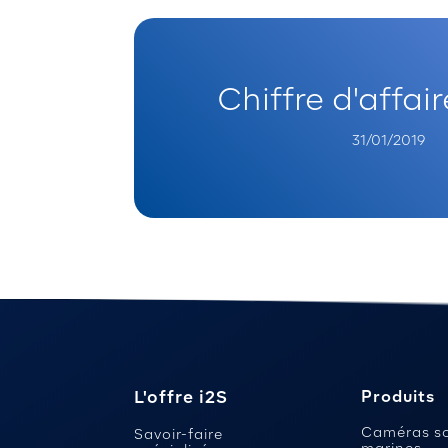
Chiffre d'affai
31/01/2019
L'offre i2S
Produits
Caméras s
Savoir-faire