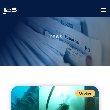
a
Press
Orphie