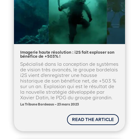
Imagerie haute résolution : i2S fait exploser son
bénéfice de +503% !
Spécialisé dans la conception de systèmes
de vision très avancés, le groupe bordelais
i2S vient d'enregistrer une hausse
historique de son bénéfice net, de +503 %
sur un an. Explosion qui est le résultat de
la nouvelle stratégie développée par
Xavier Datin, le PDG du groupe girondin.
La Tribune Bordeaux – 23 mars 2023
READ THE ARTICLE